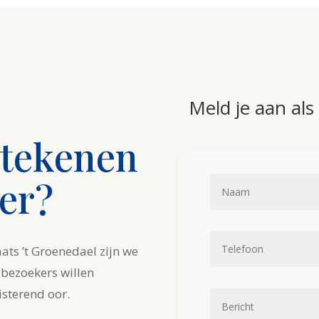
Meld je aan als v
betekenen
er?
ts ’t Groenedael zijn we
 bezoekers willen
isterend oor.