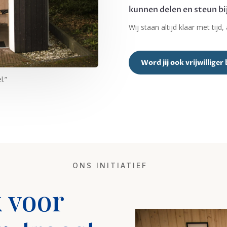
kunnen delen en steun bi
Wij staan altijd klaar met tijd
Word jij ook vrijwilliger 
l.”
ONS INITIATIEF
 voor