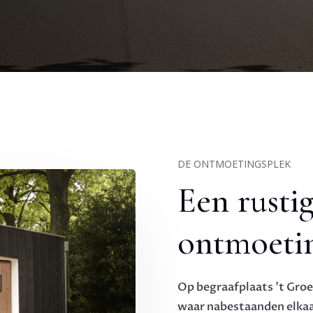
DE ONTMOETINGSPLEK
Een rusti
ontmoetin
Op begraafplaats ’t Groe
waar nabestaanden elka