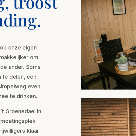
, troost
nding.
op onze eigen
 makkelijker om
r de ander. Soms
 te delen, een
f simpelweg even
ee te drinken.
’t Groenedael in
tmoetingsplek
jwilligers klaar