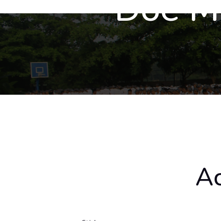
Doe Me
Ac