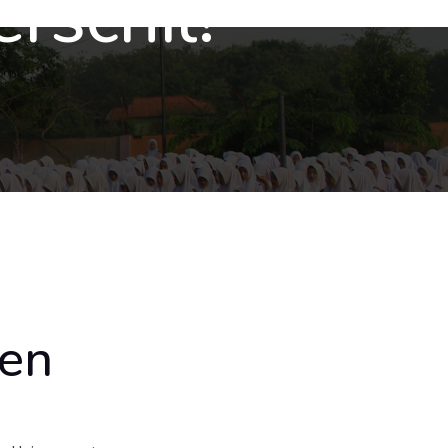
rschil!
len