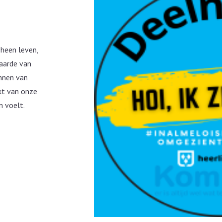
 heen leven,
waarde van
ennen van
kt van onze
m voelt.