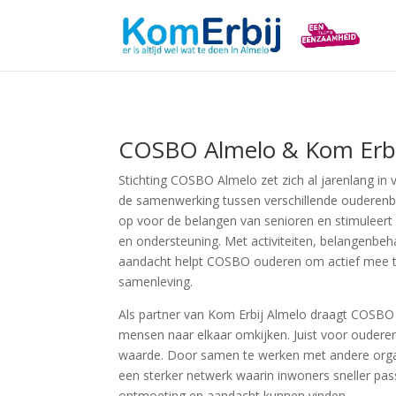
COSBO Almelo & Kom Erbi
Stichting COSBO Almelo zet zich al jarenlang in 
de samenwerking tussen verschillende ouderen
op voor de belangen van senioren en stimuleert
en ondersteuning. Met activiteiten, belangenbeha
aandacht helpt COSBO ouderen om actief mee te
samenleving.
Als partner van Kom Erbij Almelo draagt COSBO 
mensen naar elkaar omkijken. Juist voor ouderen
waarde. Door samen te werken met andere organ
een sterker netwerk waarin inwoners sneller pa
ontmoeting en aandacht kunnen vinden.