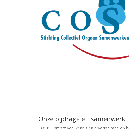
Onze bijdrage en samenwerki
COSBO brengt veel kennis en ervaring mee op het