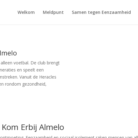
Welkom
Meldpunt
Samen tegen Eenzaamheid
Almelo
alleen voetbal. De club brengt
eraties en speelt een
mstreken. Vanuit de Heracles
ten rondom gezondheid,
Kom Erbij Almelo
 ontmoeting. Eenzaamheid en sociaal isolement raken mensen van alle 