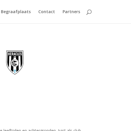
Begraafplaats
Contact
Partners
leeftijden en achtergronden. Juist als club